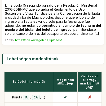
[...] artículo 15 segundo párrafo de la Resolución Ministerial
2016-2018-MC que aprueba el Reglamento de Uso
Sostenible y Visita Turística para la Conservación de la llaqta
o ciudad inka de Machupicchu, dispone que el boleto de
ingreso a la llaqta es válido solo para la fecha que fue
adquirido,
no estando permitido el cambio de fecha ni del
nombre del titular del boleto de ingreso
, permitiéndose
solo el cambio de nro. del pasaporte excepcionalmente. [...]
Forrás:
https://cdn.www.gob.pe/uploads/...
Lehetséges módosítások
Kiadás alatt
Még ki nem
álló vagy
Belépési információk
állított jegy
már kiállított
jegy
Körút (
,
, ...)
1A
2A