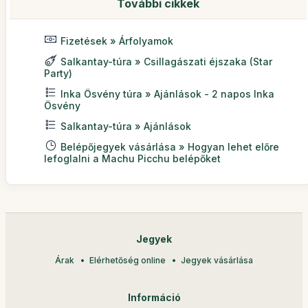
További cikkek
Fizetések » Árfolyamok
Salkantay-túra » Csillagászati éjszaka (Star
Party)
Inka Ösvény túra » Ajánlások - 2 napos Inka
Ösvény
Salkantay-túra » Ajánlások
Belépőjegyek vásárlása » Hogyan lehet előre
lefoglalni a Machu Picchu belépőket
Jegyek
Árak
Elérhetőség online
Jegyek vásárlása
Információ