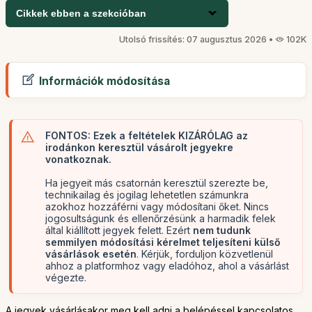
Cikkek ebben a szekcióban
Utolsó frissítés: 07 augusztus 2026 •
102K
Információk módosítása
FONTOS: Ezek a feltételek KIZÁRÓLAG az
irodánkon keresztül vásárolt jegyekre
vonatkoznak.
Ha jegyeit más csatornán keresztül szerezte be,
technikailag és jogilag lehetetlen számunkra
azokhoz hozzáférni vagy módosítani őket. Nincs
jogosultságunk és ellenőrzésünk a harmadik felek
által kiállított jegyek felett. Ezért
nem tudunk
semmilyen módosítási kérelmet teljesíteni külső
vásárlások esetén
. Kérjük, forduljon közvetlenül
ahhoz a platformhoz vagy eladóhoz, ahol a vásárlást
végezte.
A jegyek vásárlásakor meg kell adni a belépéssel kapcsolatos