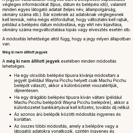
végleges információkat (típus, dátum és belépési idő), valamint
minden egyes látogató adatait (teljes név, állampolgárság,
okmány száma stb.). Bár ezeknek az adatoknak véglegesnek
kell lenniük, néha mégis előfordulhat, hogy változtatni kell rajtuk,
például a belépési dátum módosítása, egy elírt név kijavítása,
okmány száma megváltoztatása lopás vagy elvesztés esetén stb.
A módosítás lehetősége attól függ, hogy a jegy milyen állapotban
van.
Még ki nem állított jegyek
A
még ki nem állított jegyek
esetében minden módosítás
lehetséges.
Ha egy olcsóbb belépési típusra kívánja módosítani a
jegyét (például Wayna Picchu helyett csak Machu Picchu
belépőt választ), akkor a különbözetet visszatérítjük,
díjmentesen.
Ha egy drágább belépési típusra kíván váltani (például
Machu Picchu belépőről Wayna Picchu belépőre), akkor a
különbözetet bankkártyával kell kifizetni, további díj nélkül.
Az azonos árú belépők közötti módosítás ingyenes és
korlátlan.
Az összes többi módosítás, amely a belépőre vagy a
látogatói adatokra vonatkozik, szintén ingyenes és