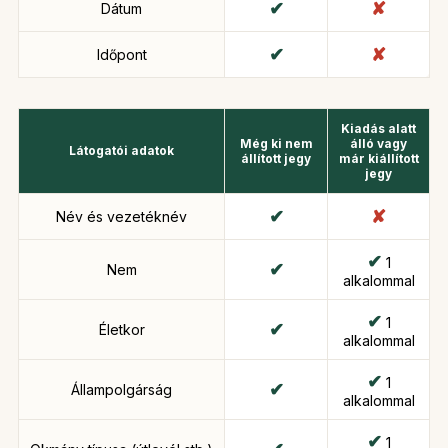
Dátum
Időpont
Kiadás alatt
Még ki nem
álló vagy
Látogatói adatok
állított jegy
már kiállított
jegy
Név és vezetéknév
1
Nem
alkalommal
1
Életkor
alkalommal
1
Állampolgárság
alkalommal
1