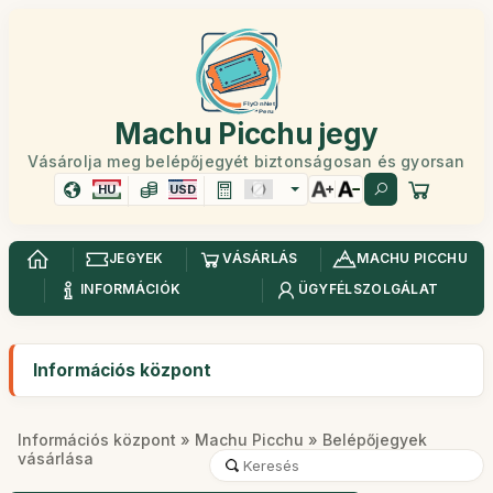
Machu Picchu jegy
Vásárolja meg belépőjegyét biztonságosan és gyorsan
HU
USD
JEGYEK
VÁSÁRLÁS
MACHU PICCHU
INFORMÁCIÓK
ÜGYFÉLSZOLGÁLAT
Információs központ
Információs központ
»
Machu Picchu
» Belépőjegyek
vásárlása