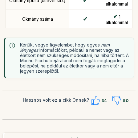
Okmány típusa (útlevél stb.)
alkalommal
1
Okmány száma
alkalommal
Kérjük, vegye figyelembe, hogy egyes
nem
lényeges
információkat, például a nemet vagy az
életkort nem szükséges módosítani, ha hiba történt. A
Machu Picchu bejáratánál nem fogják megtagadni a
belépést, ha például az életkor vagy a nem eltér a
jegyen szereplőtől.
Hasznos volt ez a cikk Önnek?
34
50