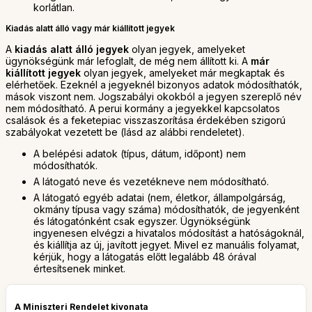
korlátlan.
Kiadás alatt álló vagy már kiállított jegyek
A
kiadás alatt álló jegyek
olyan jegyek, amelyeket
ügynökségünk már lefoglalt, de még nem állított ki. A
már
kiállított jegyek
olyan jegyek, amelyeket már megkaptak és
elérhetőek. Ezeknél a jegyeknél bizonyos adatok módosíthatók,
mások viszont nem. Jogszabályi okokból a jegyen szereplő név
nem módosítható. A perui kormány a jegyekkel kapcsolatos
csalások és a feketepiac visszaszorítása érdekében szigorú
szabályokat vezetett be (lásd az alábbi rendeletet).
A belépési adatok (típus, dátum, időpont) nem
módosíthatók.
A látogató neve és vezetékneve nem módosítható.
A látogató egyéb adatai (nem, életkor, állampolgárság,
okmány típusa vagy száma) módosíthatók, de jegyenként
és látogatónként csak egyszer. Ügynökségünk
ingyenesen elvégzi a hivatalos módosítást a hatóságoknál,
és kiállítja az új, javított jegyet. Mivel ez manuális folyamat,
kérjük, hogy a látogatás előtt legalább 48 órával
értesítsenek minket.
A Miniszteri Rendelet kivonata