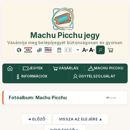
Machu Picchu jegy
Vásárolja meg belépőjegyét biztonságosan és gyorsan
HU
USD
JEGYEK
VÁSÁRLÁS
MACHU PICCHU
INFORMÁCIÓK
ÜGYFÉLSZOLGÁLAT
Fotóalbum: Machu Picchu
52,4K
◄ ELŐZŐ
VISSZA AZ ELEJÉRE ▲