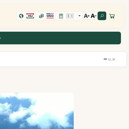
HU
USD
52,3K