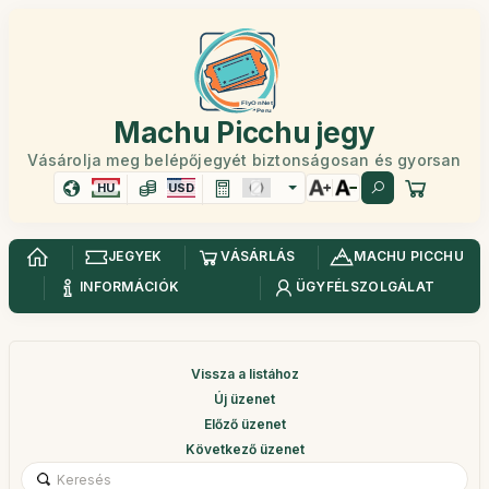
Machu Picchu jegy
Vásárolja meg belépőjegyét biztonságosan és gyorsan
HU
USD
JEGYEK
VÁSÁRLÁS
MACHU PICCHU
INFORMÁCIÓK
ÜGYFÉLSZOLGÁLAT
Vissza a listához
Új üzenet
Előző üzenet
Következő üzenet