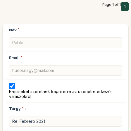
Page 1 of 1
1
Név
*:
Email
*
:
E-maileket szeretnék kapni erre az üzenetre érkező
válaszokról
Tárgy
*
: