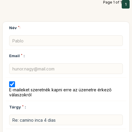
Page 1 of 1
1
Név
*:
Email
*
:
E-maileket szeretnék kapni erre az üzenetre érkező
válaszokról
Tárgy
*
: