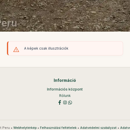
A képek csak illusztrációk
Információ
Információs központ
Rólunk
t Peru •
•
•
•
Webhelytérkép
Felhasználási feltételek
Adatvédelmi szabályzat
Adatv