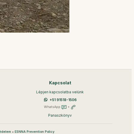
Kapcsolat
Lépjen kapcsolatba velünk
+51 91518-1506
WhatsApp
+
Panaszkönyv
•
édelem
ESNNA Prevention Policy