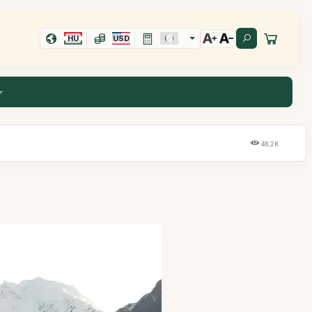
HU
USD
48,2K