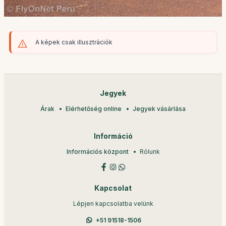
A képek csak illusztrációk
Jegyek
Árak
Elérhetőség online
Jegyek vásárlása
Információ
Információs központ
Rólunk
Kapcsolat
Lépjen kapcsolatba velünk
+51 91518-1506