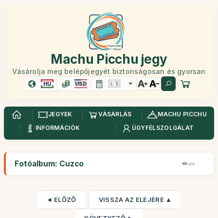
Machu Picchu jegy
Vásárolja meg belépőjegyét biztonságosan és gyorsan
HU
USD
JEGYEK
VÁSÁRLÁS
MACHU PICCHU
INFORMÁCIÓK
ÜGYFÉLSZOLGÁLAT
Fotóalbum: Cuzco
67K
◄ ELŐZŐ
VISSZA AZ ELEJÉRE ▲