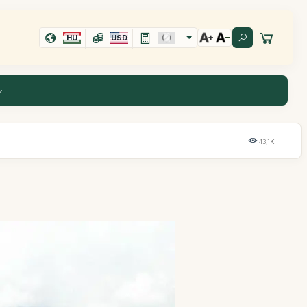
HU
USD
43,1K