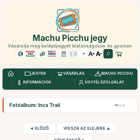
Machu Picchu jegy
Vásárolja meg belépőjegyét biztonságosan és gyorsan
HU
USD
JEGYEK
VÁSÁRLÁS
MACHU PICCHU
INFORMÁCIÓK
ÜGYFÉLSZOLGÁLAT
Fotóalbum: Inca Trail
53,6K
◄ ELŐZŐ
VISSZA AZ ELEJÉRE ▲