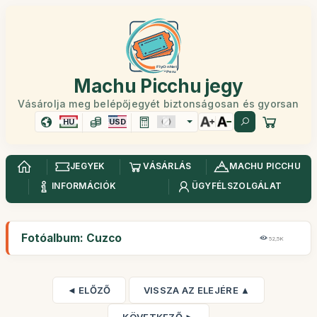
Machu Picchu jegy
Vásárolja meg belépőjegyét biztonságosan és gyorsan
HU
USD
JEGYEK
VÁSÁRLÁS
MACHU PICCHU
INFORMÁCIÓK
ÜGYFÉLSZOLGÁLAT
Fotóalbum: Cuzco
52,5K
◄ ELŐZŐ
VISSZA AZ ELEJÉRE ▲