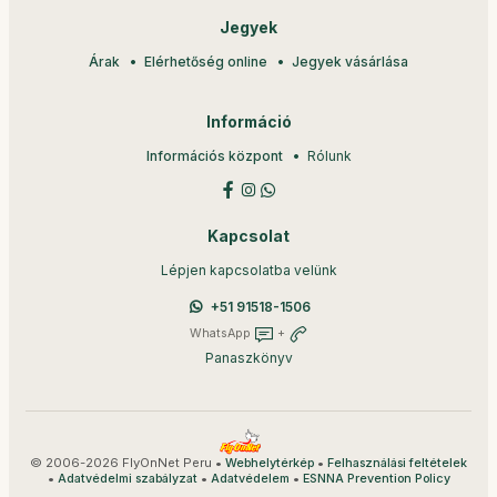
Jegyek
Árak
Elérhetőség online
Jegyek vásárlása
Információ
Információs központ
Rólunk
Kapcsolat
Lépjen kapcsolatba velünk
+51 91518-1506
WhatsApp
+
Panaszkönyv
© 2006-2026 FlyOnNet Peru •
•
Webhelytérkép
Felhasználási feltételek
•
•
•
Adatvédelmi szabályzat
Adatvédelem
ESNNA Prevention Policy