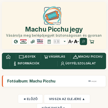
Machu Picchu jegy
Vásárolja meg belépőjegyét biztonságosan és gyorsan
HU
USD
JEGYEK
VÁSÁRLÁS
MACHU PICCHU
INFORMÁCIÓK
ÜGYFÉLSZOLGÁLAT
Fotóalbum: Machu Picchu
44,8K
◄ ELŐZŐ
VISSZA AZ ELEJÉRE ▲