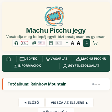
Machu Picchu jegy
Vásárolja meg belépőjegyét biztonságosan és gyorsan
HU
USD
JEGYEK
VÁSÁRLÁS
MACHU PICCHU
INFORMÁCIÓK
ÜGYFÉLSZOLGÁLAT
Fotóalbum: Rainbow Mountain
68,5K
◄ ELŐZŐ
VISSZA AZ ELEJÉRE ▲