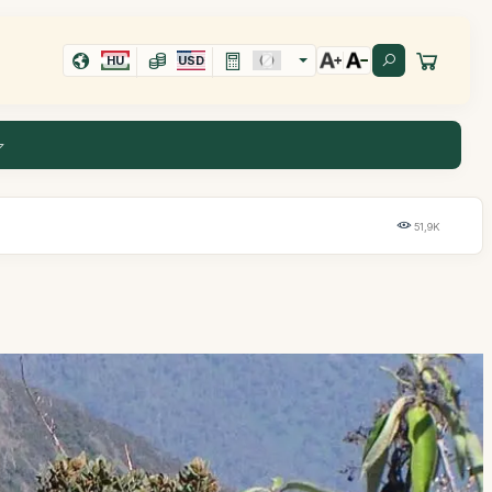
HU
USD
51,9K