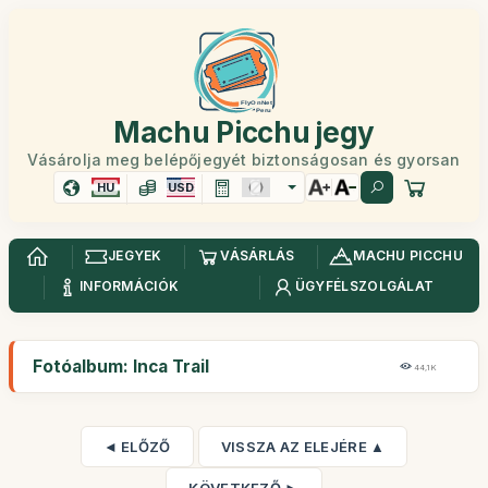
Machu Picchu jegy
Vásárolja meg belépőjegyét biztonságosan és gyorsan
HU
USD
JEGYEK
VÁSÁRLÁS
MACHU PICCHU
INFORMÁCIÓK
ÜGYFÉLSZOLGÁLAT
Fotóalbum: Inca Trail
44,1K
◄ ELŐZŐ
VISSZA AZ ELEJÉRE ▲