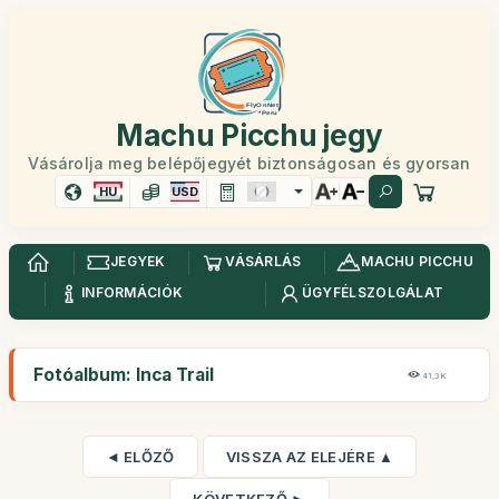
Machu Picchu jegy
Vásárolja meg belépőjegyét biztonságosan és gyorsan
HU
USD
JEGYEK
VÁSÁRLÁS
MACHU PICCHU
INFORMÁCIÓK
ÜGYFÉLSZOLGÁLAT
Fotóalbum: Inca Trail
41,3K
◄ ELŐZŐ
VISSZA AZ ELEJÉRE ▲