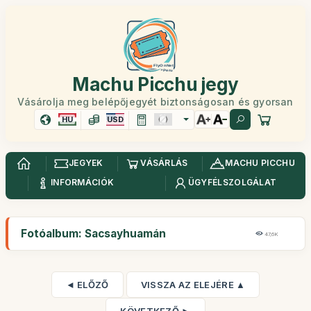
Machu Picchu jegy
Vásárolja meg belépőjegyét biztonságosan és gyorsan
HU
USD
JEGYEK
VÁSÁRLÁS
MACHU PICCHU
INFORMÁCIÓK
ÜGYFÉLSZOLGÁLAT
Fotóalbum: Sacsayhuamán
47,6K
◄ ELŐZŐ
VISSZA AZ ELEJÉRE ▲