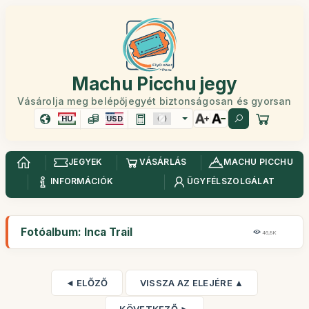
Machu Picchu jegy
Vásárolja meg belépőjegyét biztonságosan és gyorsan
HU
USD
JEGYEK
VÁSÁRLÁS
MACHU PICCHU
INFORMÁCIÓK
ÜGYFÉLSZOLGÁLAT
Fotóalbum: Inca Trail
46,8K
◄ ELŐZŐ
VISSZA AZ ELEJÉRE ▲