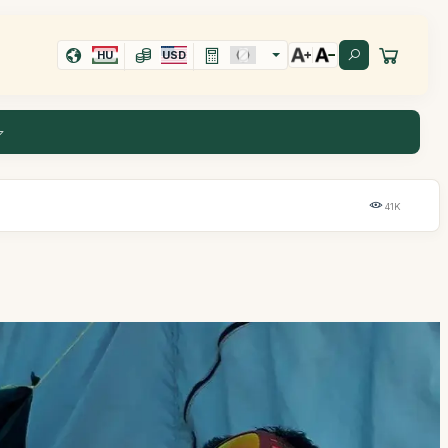
HU
USD
41K