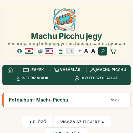
Machu Picchu jegy
Vásárolja meg belépőjegyét biztonságosan és gyorsan
HU
USD
JEGYEK
VÁSÁRLÁS
MACHU PICCHU
INFORMÁCIÓK
ÜGYFÉLSZOLGÁLAT
Fotóalbum: Machu Picchu
46K
◄ ELŐZŐ
VISSZA AZ ELEJÉRE ▲