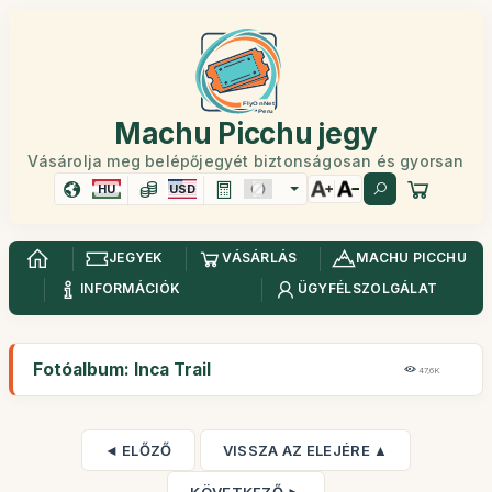
Machu Picchu jegy
Vásárolja meg belépőjegyét biztonságosan és gyorsan
HU
USD
JEGYEK
VÁSÁRLÁS
MACHU PICCHU
INFORMÁCIÓK
ÜGYFÉLSZOLGÁLAT
Fotóalbum: Inca Trail
47,6K
◄ ELŐZŐ
VISSZA AZ ELEJÉRE ▲