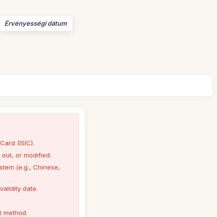
Érvényességi dátum
 Card (ISIC).
 out, or modified.
ystem (e.g., Chinese,
alidity date.
t method.