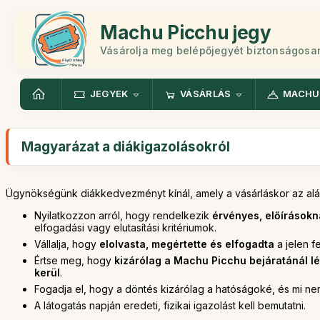
Machu Picchu jegy
Vásárolja meg belépőjegyét biztonságosa
JEGYEK
VÁSÁRLÁS
MACHU
Magyarázat a diákigazolásokról
Ügynökségünk diákkedvezményt kínál, amely a vásárláskor az aláb
Nyilatkozzon arról, hogy rendelkezik
érvényes, előírásokn
elfogadási vagy elutasítási kritériumok.
Vállalja, hogy
elolvasta, megértette és elfogadta
a jelen fe
Értse meg, hogy
kizárólag a Machu Picchu bejáratánál l
kerül
.
Fogadja el, hogy a döntés kizárólag a hatóságoké, és mi ne
A látogatás napján eredeti, fizikai igazolást kell bemutatni.