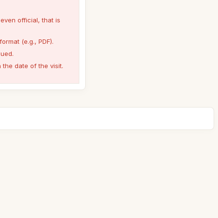
ven official, that is
format (e.g., PDF).
sued.
the date of the visit.