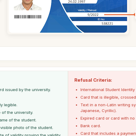
Refusal Criteria:
rd issued by the university.
International Student Identity
Card that is illegible, crossed
y legible.
Text in a non-Latin writing s
Japanese, Cyrillic).
of the university.
Expired card or card with no v
name of the student.
Bank card.
visible photo of the student.
Card that includes a paymen
e of validity proving the validity