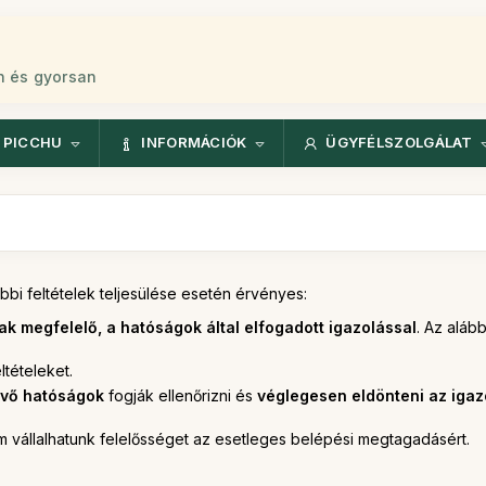
n és gyorsan
 PICCHU
INFORMÁCIÓK
ÜGYFÉLSZOLGÁLAT
bi feltételek teljesülése esetén érvényes:
ak megfelelő, a hatóságok által elfogadott igazolással
. Az aláb
ltételeket.
évő hatóságok
fogják ellenőrizni és
véglegesen eldönteni az iga
m vállalhatunk felelősséget az esetleges belépési megtagadásért.