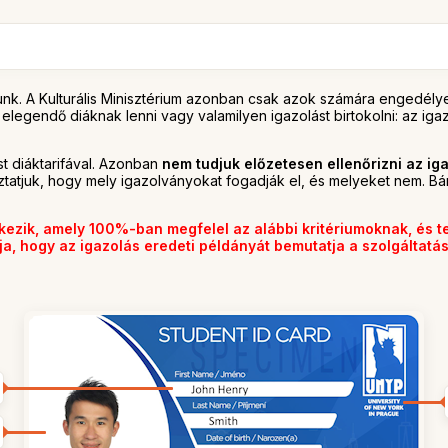
unk. A Kulturális Minisztérium azonban csak azok számára engedély
gendő diáknak lenni vagy valamilyen igazolást birtokolni: az igazo
t diáktarifával. Azonban
nem tudjuk előzetesen ellenőrizni az i
oztatjuk, hogy mely igazolványokat fogadják el, és melyeket nem. 
kezik, amely 100%-ban megfelel az alábbi kritériumoknak, és tel
alja, hogy az igazolás eredeti példányát bemutatja a szolgáltatá