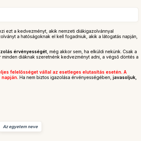
ezi ezt a kedvezményt, akik nemzeti diákigazolvánnyal
lványt a hatóságoknak el kell fogadniuk, akik a látogatás napján,
gazolás érvényességét
, még akkor sem, ha elküldi nekünk. Csak a
Bár minden diáknak szeretnénk kedvezményt adni, a végső döntés a
jes felelősséget vállal az esetleges elutasítás esetén. A
s napján.
Ha nem biztos igazolása érvényességében,
javasoljuk,
Az egyetem neve