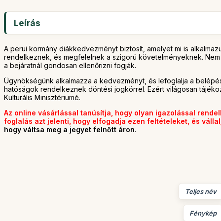
Leírás
A perui kormány diákkedvezményt biztosít, amelyet mi is alkalmaz
rendelkeznek, és megfelelnek a szigorú követelményeknek. Nem ele
a bejáratnál gondosan ellenőrizni fogják.
Ügynökségünk alkalmazza a kedvezményt, és lefoglalja a belépés
hatóságok rendelkeznek döntési jogkörrel. Ezért világosan tájék
Kulturális Minisztériumé.
Az online vásárlással tanúsítja, hogy olyan igazolással rendel
foglalás azt jelenti, hogy elfogadja ezen feltételeket, és váll
hogy váltsa meg a jegyet felnőtt áron
.
Teljes név
Fénykép