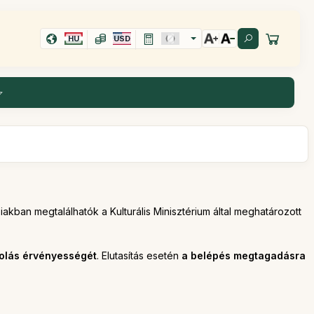
HU
USD
biakban megtalálhatók a Kulturális Minisztérium által meghatározott
zolás érvényességét
. Elutasítás esetén
a belépés megtagadásra