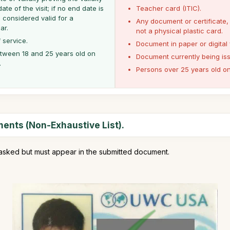
ate of the visit; if no end date is
Teacher card (ITIC).
s considered valid for a
Any document or certificate, e
ar.
not a physical plastic card.
 service.
Document in paper or digital 
tween 18 and 25 years old on
Document currently being is
.
Persons over 25 years old on 
nts (Non-Exhaustive List).
asked but must appear in the submitted document.