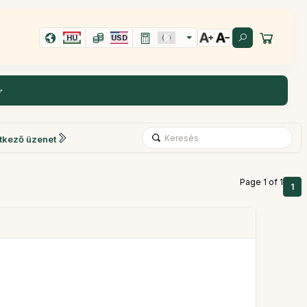
HU
USD
tkező üzenet
Page 1 of 1
1