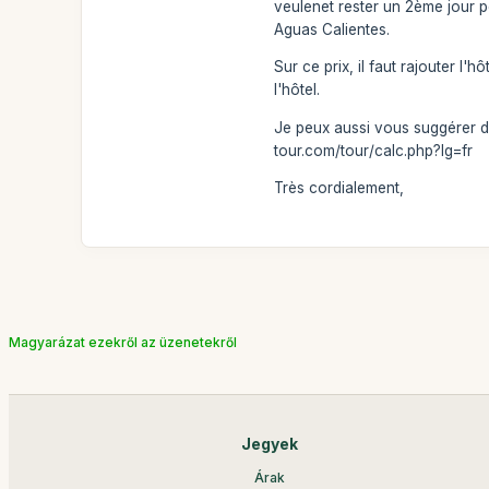
veulenet rester un 2ème jour po
Aguas Calientes.
Sur ce prix, il faut rajouter l
l'hôtel.
Je peux aussi vous suggérer d'u
tour.com/tour/calc.php?lg=fr
Très cordialement,
Magyarázat ezekről az üzenetekről
Jegyek
Árak