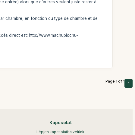
e entrée) alors que d'autres veulent juste rester à
32 par chambre, en fonction du type de chambre et de
'accès direct est: http://www.machupicchu-
Page 1 of 1
1
Kapcsolat
Lépjen kapcsolatba velünk