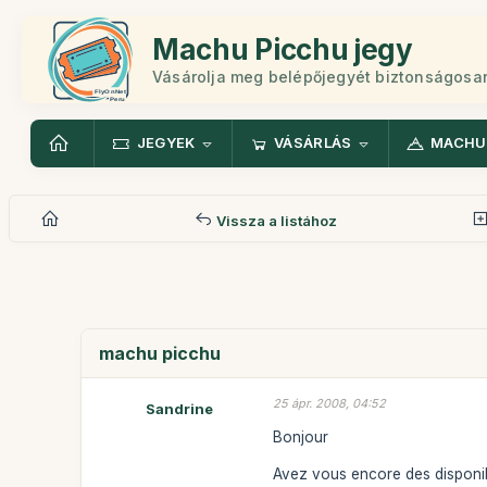
Machu Picchu jegy
Vásárolja meg belépőjegyét biztonságosa
JEGYEK
VÁSÁRLÁS
MACHU
Vissza a listához
machu picchu
25 ápr. 2008, 04:52
Sandrine
Bonjour
Avez vous encore des disponibil