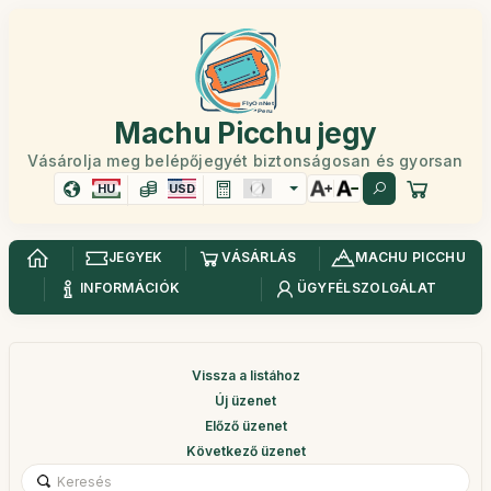
Machu Picchu jegy
Vásárolja meg belépőjegyét biztonságosan és gyorsan
HU
USD
JEGYEK
VÁSÁRLÁS
MACHU PICCHU
INFORMÁCIÓK
ÜGYFÉLSZOLGÁLAT
Vissza a listához
Új üzenet
Előző üzenet
Következő üzenet