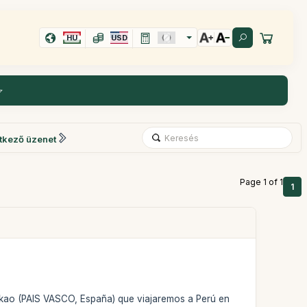
HU
USD
tkező üzenet
Page 1 of 1
1
kao (PAIS VASCO, España) que viajaremos a Perú en