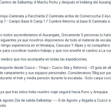
 Camino de Salkantay A Machu Pichu y después el trekking del Ausang
nqui-Caminata a Pacchanta 2 Caminata arriba de Comercocha 3 A
p 1 - Campo Base 6 Camp 1 7 Cumbre-Retorno al base 8 Caminata a 
o todos ascenderíamos el Ausangate, Únicamente 5 personas lo harían
 siguientes ya que nosotros disponemos de todo el material de esca
Yo tengo experiencia en el Himalaya, Caucaso Y Alpes y mi compañer
r para coordinar nuestro trabajo y que nos enseñe el camino a La cu
n medico que nos acompaña en todas las expediciones.
ansporte desde Cusco – Tinqui – Cusco (Ida y Retorno) - 01 guía de alta
o de campamento y sus equipos personales. Consideramos 15kg por pa
durante el trek y media pensión durante la escalada. -Solo carpa coci
 ya que tras estos treks nuestro viaje seguirá hacia Puno y Arequipa.
de agosto Día de salida Salkantay --- 6 de Agosto y llegada a Cuzco e
osto