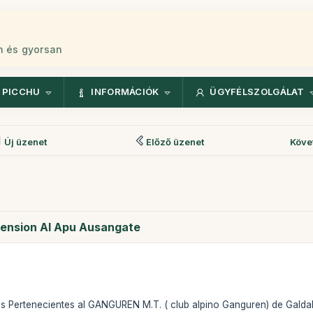
n és gyorsan
 PICCHU
INFORMÁCIÓK
ÜGYFÉLSZOLGÁLAT
Új üzenet
Előző üzenet
Köve
cension Al Apu Ausangate
s Pertenecientes al GANGUREN M.T. ( club alpino Ganguren) de Galda