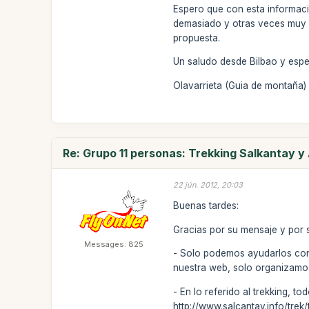
Espero que con esta informac
demasiado y otras veces muy 
propuesta.
Un saludo desde Bilbao y esp
Olavarrieta (Guia de montaña)
Re: Grupo 11 personas: Trekking Salkantay 
22 jún. 2012, 20:03
Buenas tardes:
Gracias por su mensaje y por s
Messages: 825
- Solo podemos ayudarlos con
nuestra web, solo organizamos
- En lo referido al trekking, t
http://www.salcantay.info/trek/t