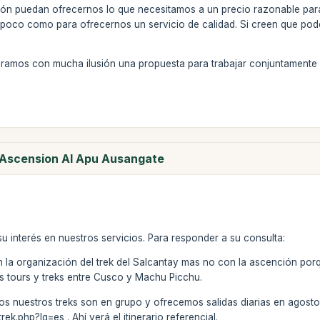
ión puedan ofrecernos lo que necesitamos a un precio razonable pa
poco como para ofrecernos un servicio de calidad. Si creen que po
eramos con mucha ilusión una propuesta para trabajar conjuntamente 
y Ascension Al Apu Ausangate
u interés en nuestros servicios. Para responder a su consulta:
 la organización del trek del Salcantay mas no con la ascención po
 tours y treks entre Cusco y Machu Picchu.
odos nuestros treks son en grupo y ofrecemos salidas diarias en agosto.
rek.php?lg=es . Ahí verá el itinerario referencial.