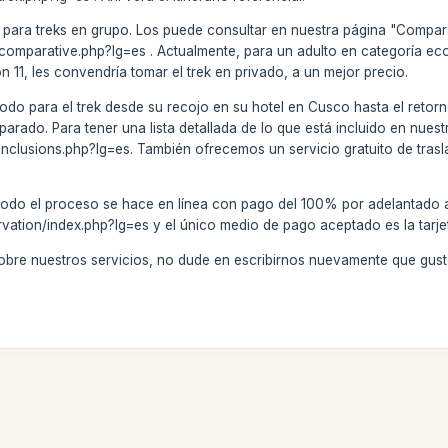
 para treks en grupo. Los puede consultar en nuestra página "Compara
/comparative.php?lg=es . Actualmente, para un adulto en categoría ec
 11, les convendría tomar el trek en privado, a un mejor precio.
todo para el trek desde su recojo en su hotel en Cusco hasta el retorn
ado. Para tener una lista detallada de lo que está incluido en nuestro
/inclusions.php?lg=es. También ofrecemos un servicio gratuito de trasl
todo el proceso se hace en línea con pago del 100% por adelantado a
rvation/index.php?lg=es y el único medio de pago aceptado es la tarje
sobre nuestros servicios, no dude en escribirnos nuevamente que gu