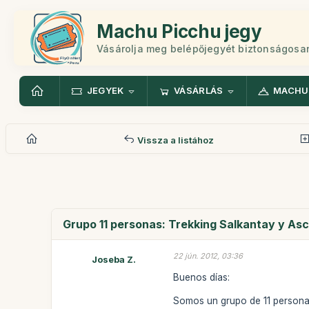
Machu Picchu jegy
Vásárolja meg belépőjegyét biztonságosa
JEGYEK
VÁSÁRLÁS
MACHU
Vissza a listához
Grupo 11 personas: Trekking Salkantay y As
22 jún. 2012, 03:36
Joseba Z.
Buenos días:
Somos un grupo de 11 persona