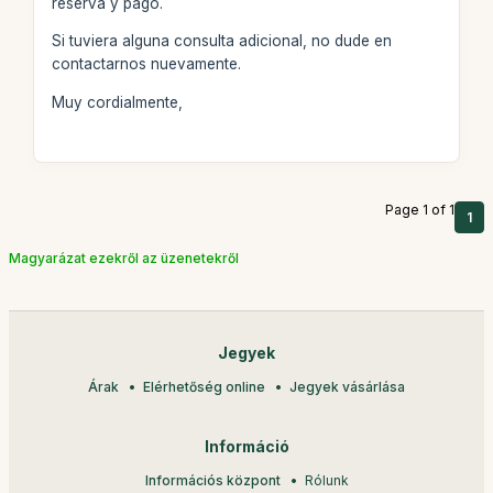
reserva y pago.
Si tuviera alguna consulta adicional, no dude en
contactarnos nuevamente.
Muy cordialmente,
Page 1 of 1
1
Magyarázat ezekről az üzenetekről
Jegyek
Árak
Elérhetőség online
Jegyek vásárlása
Információ
Információs központ
Rólunk