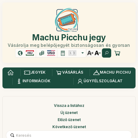
Machu Picchu jegy
Vásárolja meg belépőjegyét biztonságosan és gyorsan
HU
USD
JEGYEK
VÁSÁRLÁS
MACHU PICCHU
INFORMÁCIÓK
ÜGYFÉLSZOLGÁLAT
Vissza a listához
Új üzenet
Előző üzenet
Következő üzenet