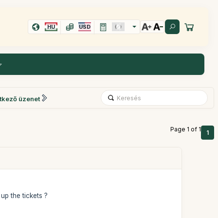
HU
USD
tkező üzenet
Page 1 of 1
1
up the tickets ?