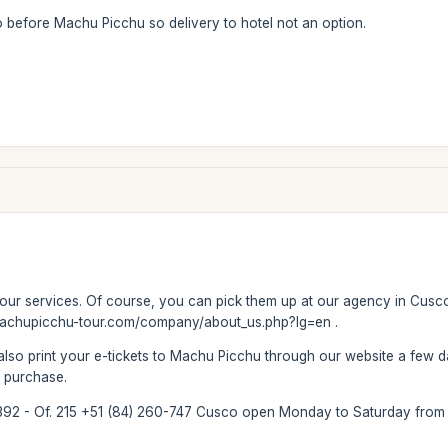
o before Machu Picchu so delivery to hotel not an option.
 our services. Of course, you can pick them up at our agency in Cusco,
.machupicchu-tour.com/company/about_us.php?lg=en .
lso print your e-tickets to Machu Picchu through our website a few days
e purchase.
o 392 - Of. 215 +51 (84) 260-747 Cusco open Monday to Saturday fro