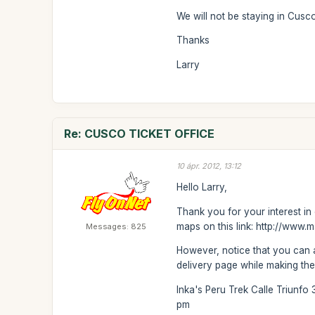
We will not be staying in Cusc
Thanks
Larry
Re: CUSCO TICKET OFFICE
10 ápr. 2012, 13:12
Hello Larry,
Thank you for your interest in
maps on this link: http://www
Messages: 825
However, notice that you can a
delivery page while making th
Inka's Peru Trek Calle Triunf
pm