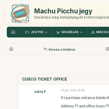
Machu Picchu jegy
Vásárolja meg belépőjegyét biztonságosa
JEGYEK
VÁSÁRLÁS
MACHU
Vissza a listához
CUSCO TICKET OFFICE
10 ápr. 2012, 12:08
Larry F
If I purchase entrance tickets 
Address ?? and office hours ?