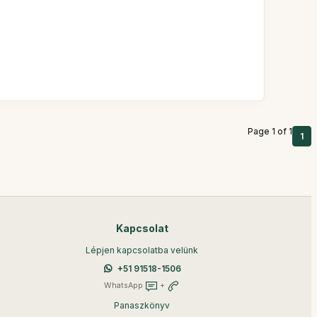
Page 1 of 1
1
Kapcsolat
Lépjen kapcsolatba velünk
+51 91518-1506
WhatsApp
+
Panaszkönyv