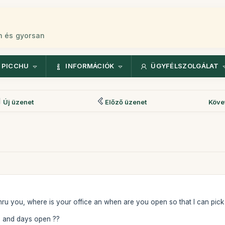
n és gyorsan
 PICCHU
INFORMÁCIÓK
ÜGYFÉLSZOLGÁLAT
Új üzenet
Előző üzenet
Köve
thru you, where is your office an when are you open so that I can pick 
? and days open ??