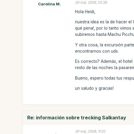
30 máj. 2008, 02:36
Carolina M.
Hola Heidi,
nuestra idea es la de hacer el
qué pena!, por lo tanto vimos 
subiremos hasta Machu Picch
Y otra cosa, la excursión par
encontrarnos con uds.
Es correcto? Además, el hotel
resto de las noches la pasare
Bueno, espero todas tus respue
un saludo y gracias!
Re: información sobre trecking Salkantay
30 máj. 2008, 11:20