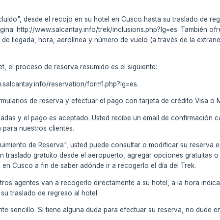
uido", desde el recojo en su hotel en Cusco hasta su traslado de regres
página: http://www.salcantay.info/trek/inclusions.php?lg=es. También of
 de llegada, hora, aerolínea y número de vuelo (a través de la extrane
, el proceso de reserva resumido es el siguiente:
w.salcantay.info/reservation/form1.php?lg=es.
ormularios de reserva y efectuar el pago con tarjeta de crédito Visa o 
idadas y el pago es aceptado. Usted recibe un email de confirmación
a para nuestros clientes.
eguimiento de Reserva", usted puede consultar o modificar su reserva 
n traslado gratuito desde el aeropuerto, agregar opciones gratuitas o
 en Cusco a fin de saber adónde ir a recogerlo el día del Trek.
uestros agentes van a recogerlo directamente a su hotel, a la hora i
 su traslado de regreso al hotel.
te sencillo. Si tiene alguna duda para efectuar su reserva, no dude 