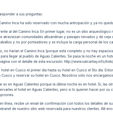
responder a sus preguntas:
l Camino Inca ha sido reservado con mucha anticipación y ya no qued
ferente al del Camino Inca. En primer lugar, no es un sitio arqueológico 
e atraviezan comunidades altoandinas y paisajes nevados y de ceja d
allos y no por porteadores y se incluye la carga personal de los cam
nto, no harían el Camino Inca (porque está completo y no hay espacios)
n para llegar al pueblo de Aguas Calientes. Se pasa la noche en un hotel
ágina con el detalle de esta excursión: http://www.salcantay.info/trek/
su hotel en Cusco el primer día hasta su hotel en Cusco el 5to día. Ent
a Cusco y reservar su hotel en Cusco. Nosotros sólo nos encargamos d
var es en Aguas Calientes porque la última noche es en hotel. Si, las
varles el hotel en Aguas Calientes, pero si lo quieren hacer por su 
opciones.
 en línea, recibe un email de confirmación con todos los detalles de
xtranet de nuestro sitio web reservada para nuestros clientes. Allí en