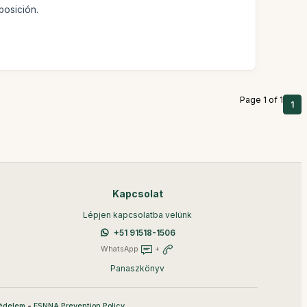
posición.
Page 1 of 1
1
Kapcsolat
Lépjen kapcsolatba velünk
+51 91518-1506
WhatsApp
+
Panaszkönyv
•
édelem
ESNNA Prevention Policy