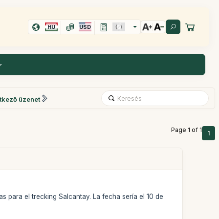
HU
USD
tkező üzenet
Page 1 of 1
1
s para el trecking Salcantay. La fecha sería el 10 de