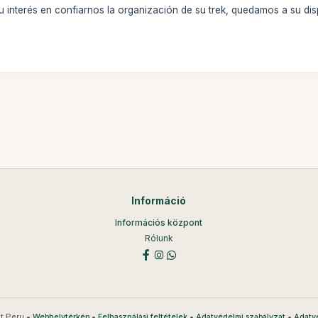
interés en confiarnos la organización de su trek, quedamos a su dis
Információ
Információs központ
Rólunk
t Peru •
•
•
•
Webhelytérkép
Felhasználási feltételek
Adatvédelmi szabályzat
Adatv