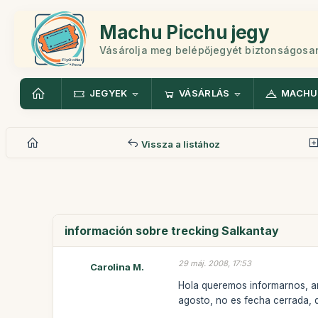
Machu Picchu jegy
Vásárolja meg belépőjegyét biztonságosa
JEGYEK
VÁSÁRLÁS
MACHU
Vissza a listához
información sobre trecking Salkantay
29 máj. 2008, 17:53
Carolina M.
Hola queremos informarnos, ant
agosto, no es fecha cerrada, 