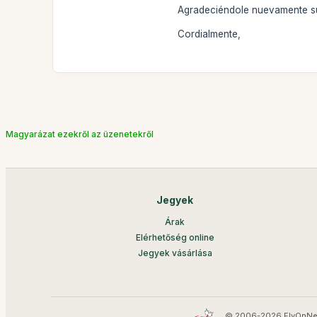
Agradeciéndole nuevamente su 
Cordialmente,
Magyarázat ezekről az üzenetekről
Jegyek
Árak
Elérhetőség online
Jegyek vásárlása
© 2006-2026 FlyOnNe