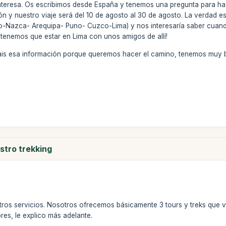
 interesa. Os escribimos desde España y tenemos una pregunta para hac
ón y nuestro viaje será del 10 de agosto al 30 de agosto. La verdad es
o-Nazca- Arequipa- Puno- Cuzco-Lima) y nos interesaría saber cuando
e tenemos que estar en Lima con unos amigos de allí!
ais esa información porque queremos hacer el camino, tenemos muy b
stro trekking
stros servicios. Nosotros ofrecemos básicamente 3 tours y treks que 
res, le explico más adelante.