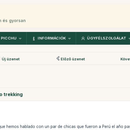
n és gyorsan
 PICCHU
INFORMÁCIÓK
ÜGYFÉLSZOLGÁLAT
Új üzenet
Előző üzenet
Köve
o trekking
ue hemos hablado con un par de chicas que fueron a Perú el año p