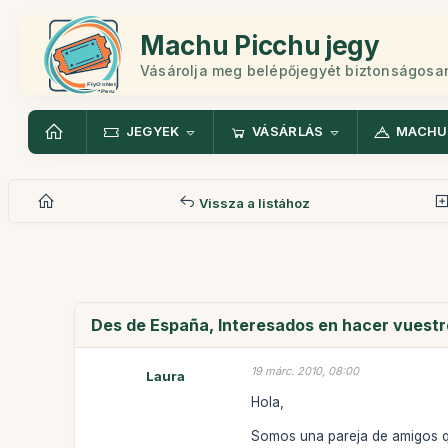
Machu Picchu jegy
Vásárolja meg belépőjegyét biztonságosa
JEGYEK
VÁSÁRLÁS
MACHU
Vissza a listához
Des de España, Interesados en hacer vuestr
19 márc. 2010, 08:00
Laura
Hola,
Somos una pareja de amigos q