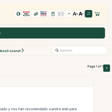
HU
USD
tkező üzenet
Page 1 of 1
1
asado y nos han recomendado vuestra web para