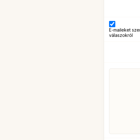
E-maileket sze
válaszokról