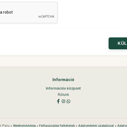
Információ
Információs központ
Rólunk
t Peru •
•
•
•
Webhelytérkép
Felhasználási feltételek
Adatvédelmi szabályzat
Adatv