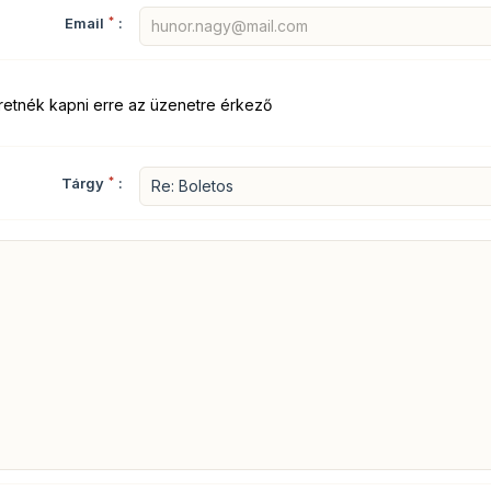
Email
*
:
retnék kapni erre az üzenetre érkező
Tárgy
*
: