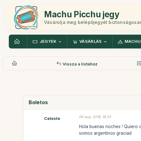
Machu Picchu jegy
Vásárolja meg belépőjegyét biztonságosa
JEGYEK
VÁSÁRLÁS
MACHU
Vissza a listához
Boletos
06 aug. 2019, 18:25
Celeste
Hola buenas noches ! Quiero c
somos argentinos graciad