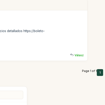
ios detallados https://boleto-
Válasz
Page 1 of 1
1