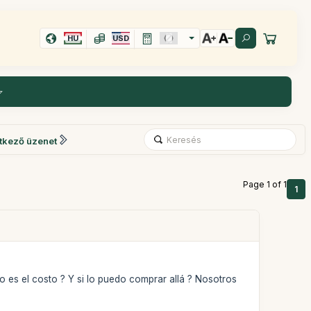
HU
USD
tkező üzenet
Page 1 of 1
1
 es el costo ? Y si lo puedo comprar allá ? Nosotros