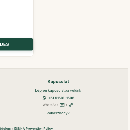
Kapcsolat
Lépjen kapcsolatba velünk
+51 91518-1506
WhatsApp
+
Panaszkönyv
•
édelem
ESNNA Prevention Policy