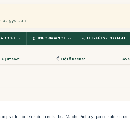
n és gyorsan
 PICCHU
INFORMÁCIÓK
ÜGYFÉLSZOLGÁLAT
Új üzenet
Előző üzenet
Köve
omprar los boletos de la entrada a Machu Pichu y quiero saber cuánto