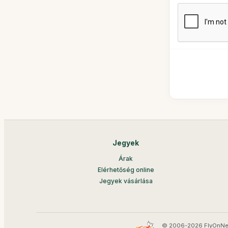
Jegyek
Árak
Elérhetőség online
Jegyek vásárlása
© 2006-2026 FlyOnNe