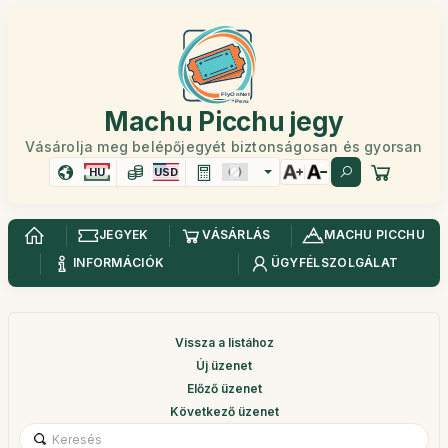
Machu Picchu jegy
Vásárolja meg belépőjegyét biztonságosan és gyorsan
HU
USD
JEGYEK
VÁSÁRLÁS
MACHU PICCHU
INFORMÁCIÓK
ÜGYFÉLSZOLGÁLAT
Vissza a listához
Új üzenet
Előző üzenet
Következő üzenet