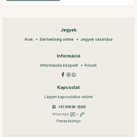
Jegyek
Árak
Elérhetőség online
Jegyek vásárlása
Információ
Információs központ
Rólunk
Kapcsolat
Lépjen kapcsolatba velünk
+51 91518-1506
WhatsApp
+
Panaszkönyv