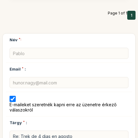
Page 1 of 1
1
Név
*:
Email
*
:
E-maileket szeretnék kapni erre az üzenetre érkező
válaszokról
Tárgy
*
: