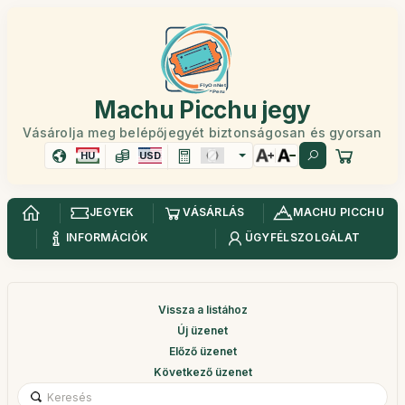
Machu Picchu jegy
Vásárolja meg belépőjegyét biztonságosan és gyorsan
HU
USD
JEGYEK
VÁSÁRLÁS
MACHU PICCHU
INFORMÁCIÓK
ÜGYFÉLSZOLGÁLAT
Vissza a listához
Új üzenet
Előző üzenet
Következő üzenet