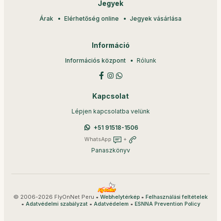
Jegyek
Árak
Elérhetőség online
Jegyek vásárlása
Információ
Információs központ
Rólunk
Kapcsolat
Lépjen kapcsolatba velünk
+51 91518-1506
WhatsApp
+
Panaszkönyv
© 2006-2026 FlyOnNet Peru •
•
Webhelytérkép
Felhasználási feltételek
•
•
•
Adatvédelmi szabályzat
Adatvédelem
ESNNA Prevention Policy