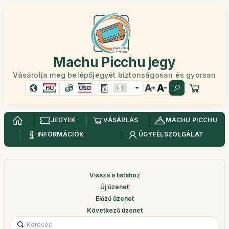
Machu Picchu jegy
Vásárolja meg belépőjegyét biztonságosan és gyorsan
HU
USD
JEGYEK
VÁSÁRLÁS
MACHU PICCHU
INFORMÁCIÓK
ÜGYFÉLSZOLGÁLAT
Vissza a listához
Új üzenet
Előző üzenet
Következő üzenet