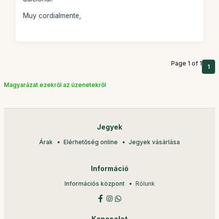
Muy cordialmente,
Page 1 of 1
1
Magyarázat ezekről az üzenetekről
Jegyek
Árak
Elérhetőség online
Jegyek vásárlása
Információ
Információs központ
Rólunk