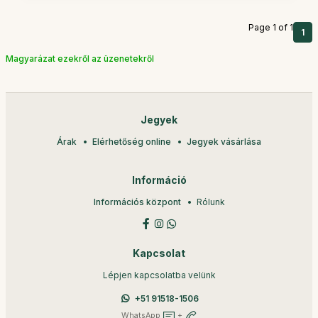
Page 1 of 1
1
Magyarázat ezekről az üzenetekről
Jegyek
Árak
Elérhetőség online
Jegyek vásárlása
Információ
Információs központ
Rólunk
Kapcsolat
Lépjen kapcsolatba velünk
+51 91518-1506
WhatsApp
+