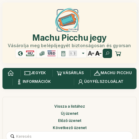
Machu Picchu jegy
Vásárolja meg belépőjegyét biztonságosan és gyorsan
HU
USD
JEGYEK
VÁSÁRLÁS
MACHU PICCHU
INFORMÁCIÓK
ÜGYFÉLSZOLGÁLAT
Vissza a listához
Új üzenet
Előző üzenet
Következő üzenet