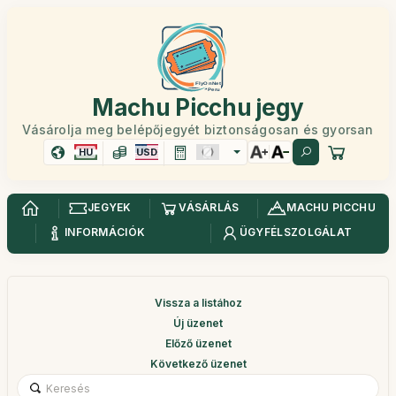
Machu Picchu jegy
Vásárolja meg belépőjegyét biztonságosan és gyorsan
HU
USD
JEGYEK
VÁSÁRLÁS
MACHU PICCHU
INFORMÁCIÓK
ÜGYFÉLSZOLGÁLAT
Vissza a listához
Új üzenet
Előző üzenet
Következő üzenet