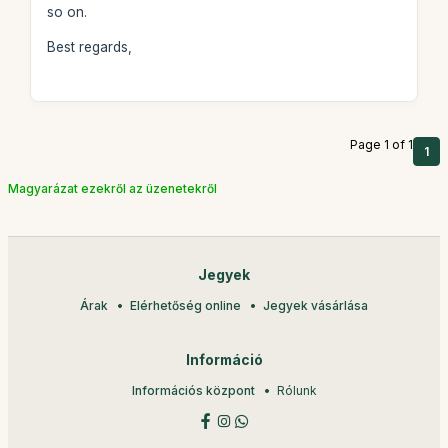
so on.
Best regards,
Page 1 of 1
1
Magyarázat ezekről az üzenetekről
Jegyek
Árak
Elérhetőség online
Jegyek vásárlása
Információ
Információs központ
Rólunk