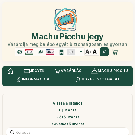
Machu Picchu jegy
Vásárolja meg belépőjegyét biztonságosan és gyorsan
HU
USD
JEGYEK
VÁSÁRLÁS
MACHU PICCHU
INFORMÁCIÓK
ÜGYFÉLSZOLGÁLAT
Vissza a listához
Új üzenet
Előző üzenet
Következő üzenet