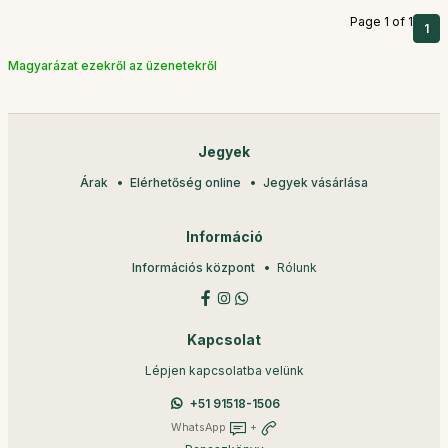
Page 1 of 1
1
Magyarázat ezekről az üzenetekről
Jegyek
Árak
Elérhetőség online
Jegyek vásárlása
Információ
Információs központ
Rólunk
Kapcsolat
Lépjen kapcsolatba velünk
+51 91518-1506
WhatsApp
+